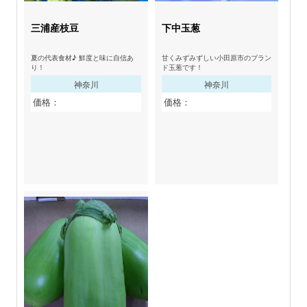
三浦産枝豆
下中玉葱
夏の代表食材♪ 鮮度と味に自信あ
甘くみずみずしい小田原市のブラン
り！
ド玉葱です！
神奈川
神奈川
価格：
価格：