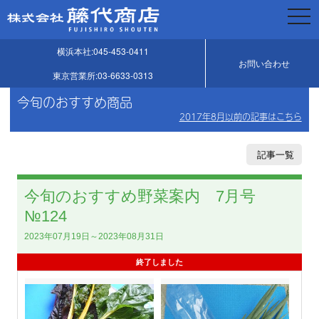
togg
navi
横浜本社:045-453-0411
お問い合わせ
東京営業所:03-6633-0313
今旬のおすすめ商品
2017年8月以前の記事はこちら
記事一覧
今旬のおすすめ野菜案内 7月号
№124
2023年07月19日～2023年08月31日
終了しました