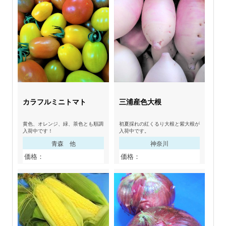
カラフルミニトマト
三浦産色大根
黄色、オレンジ、緑、茶色とも順調
初夏採れの紅くるり大根と紫大根が
入荷中です！
入荷中です。
青森 他
神奈川
価格：
価格：